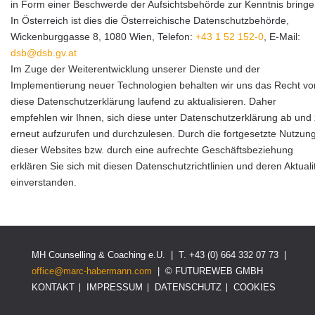
in Form einer Beschwerde der Aufsichtsbehörde zur Kenntnis bringe
In Österreich ist dies die Österreichische Datenschutzbehörde,
Wickenburggasse 8, 1080 Wien, Telefon:
+43 1 52 152-0
, E-Mail:
dsb@dsb.gv.at
Im Zuge der Weiterentwicklung unserer Dienste und der
Implementierung neuer Technologien behalten wir uns das Recht vor
diese Datenschutzerklärung laufend zu aktualisieren. Daher
empfehlen wir Ihnen, sich diese unter Datenschutzerklärung ab und
erneut aufzurufen und durchzulesen. Durch die fortgesetzte Nutzun
dieser Websites bzw. durch eine aufrechte Geschäftsbeziehung
erklären Sie sich mit diesen Datenschutzrichtlinien und deren Aktuali
einverstanden.
MH Counselling & Coaching e.U. | T. +43 (0) 664 332 07 73 |
office@marc-habermann.com
|
©
FUTUREWEB GMBH
KONTAKT
IMPRESSUM
DATENSCHUTZ
COOKIES