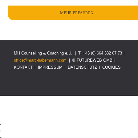
MEHR ERFAHREN
MH Counselling & Coaching e.U. | T. +43 (0) 664 332 07 73 |
office@marc-habermann.com
|
©
FUTUREWEB GMBH
KONTAKT
IMPRESSUM
DATENSCHUTZ
COOKIES
‹
›