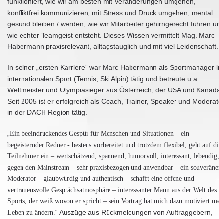
funktioniert, wie wir am besten mit Veränderungen umgehen,
konfliktfrei kommunizieren, mit Stress und Druck umgehen, mental
gesund bleiben / werden, wie wir Mitarbeiter gehirngerecht führen u
wie echter Teamgeist entsteht. Dieses Wissen vermittelt Mag. Marc
Habermann praxisrelevant, alltagstauglich und mit viel Leidenschaft.
In seiner „ersten Karriere“ war Marc Habermann als Sportmanager 
internationalen Sport (Tennis, Ski Alpin) tätig und betreute u.a.
Weltmeister und Olympiasieger aus Österreich, der USA und Kanad
Seit 2005 ist er erfolgreich als Coach, Trainer, Speaker und Moderat
in der DACH Region tätig.
„
Ein beeindruckendes Gespür für Menschen und Situationen – ein
begeisternder Redner - bestens vorbereitet und trotzdem flexibel, geht auf di
Teilnehmer ein – wertschätzend, spannend, humorvoll, interessant, lebendig,
gegen den Mainstream – sehr praxisbezogen und anwendbar – ein souveräne
Moderator – glaubwürdig und authentisch – schafft eine offene und
vertrauensvolle Gesprächsatmosphäre – interessanter Mann aus der Welt des
Sports, der weiß wovon er spricht – sein Vortrag hat mich dazu motiviert m
Leben zu ändern.
“ Auszüge aus Rückmeldungen von Auftraggebern,